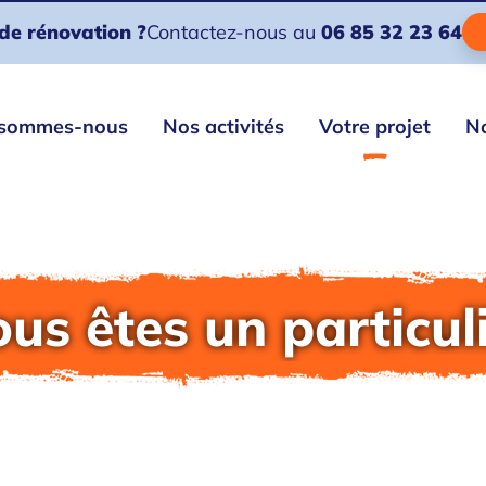
de rénovation ?
Contactez-nous au
06 85 32 23 64
 sommes-nous
Nos activités
Votre projet
No
us êtes un particul